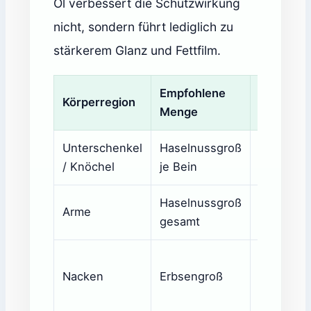
Öl verbessert die Schutzwirkung
nicht, sondern führt lediglich zu
stärkerem Glanz und Fettfilm.
Empfohlene
Körperregion
Hinweis
Menge
Unterschenkel
Haselnussgroß
Hauptkon
/ Knöchel
je Bein
mit Gras
Haselnussgroß
Nur bei
Arme
gesamt
freiliege
Besonder
Nacken
Erbsengroß
langen H
prüfen