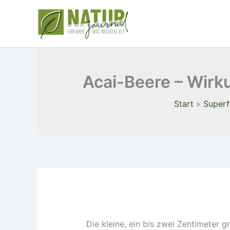
Zum
Inhalt
springen
Acai-Beere – Wirk
Start
Super
Die kleine, ein bis zwei Zentimeter g