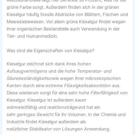
Restbestandteile liegt hier bei etwa 36 Prozent, was für die
grüne Farbe sorgt. Außerdem finden sich in der grünen
Kieselgur häufig fossile Abdrücke von Blättern, Fischen und
Meereslebewesen. Vor allem grüne Kieselgur findet wegen
ihrer organischen Bestandteile auch Verwendung in der
Tier- und Humanmedizin.
Was sind die Eigenschaften von Kieselgur?
Kieselgur zeichnet sich dank ihres
hohen
Aufsaugvermögens
und die
hohe Temperatur- und
Säurebeständigkeit
sowie wegen ihrer
mikroskopischen
Kanten
durch eine
extreme Flüssigkeitsabsorbtion
aus.
Diese wiederum sorgt für eine sehr
hohe Filterfähigkeit
von
Kieselgur. Kieselgur ist außerdem
kaum
wärmeleitfähig
und
reaktionsträge
und hat ein
sehr
geringes Gewicht
für ihr Volumen. In der Chemie und
Industrie findet Kieselgur außerdem als
natürlicher
Stabilisator von Lösungen
Anwendung.