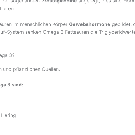
n der sogenannten
Prostaglandine
angeregt, dies sind Horm
lieren.
äuren im menschlichen Körper
Gewebshormone
gebildet, d
auf-System senken Omega 3 Fettsäuren die Triglyceridwert
ega 3?
n und pflanzlichen Quellen.
ga 3 sind:
 Hering