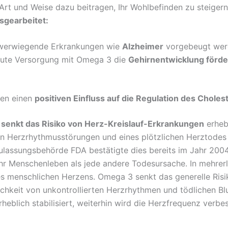
Art und Weise dazu beitragen, Ihr Wohlbefinden zu steiger
sgearbeitet:
werwiegende Erkrankungen wie
Alzheimer
vorgebeugt werd
gute Versorgung mit Omega 3 die
Gehirnentwicklung förde
ben einen
positiven Einfluss auf die Regulation des Choles
3
senkt das Risiko von Herz-Kreislauf-Erkrankungen
erheb
 Herzrhythmusstörungen und eines plötzlichen Herztodes s
ulassungsbehörde FDA bestätigte dies bereits im Jahr 2004 
r Menschenleben als jede andere Todesursache. In mehrerl
s menschlichen Herzens. Omega 3 senkt das generelle Risik
chkeit von unkontrollierten Herzrhythmen und tödlichen Blu
blich stabilisiert, weiterhin wird die Herzfrequenz verbes