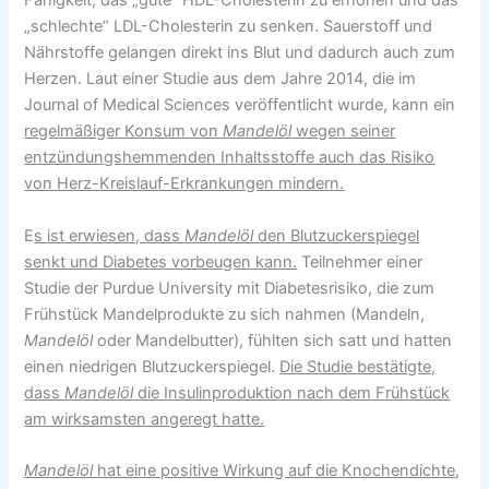
Fähigkeit, das „gute“ HDL-Cholesterin zu erhöhen und das
„schlechte“ LDL-Cholesterin zu senken. Sauerstoff und
Nährstoffe gelangen direkt ins Blut und dadurch auch zum
Herzen. Laut einer Studie aus dem Jahre 2014, die im
Journal of Medical Sciences veröffentlicht wurde, kann ein
regelmäßiger Konsum von
Mandelöl
wegen seiner
entzündungshemmenden Inhaltsstoffe auch das Risiko
von Herz-Kreislauf-Erkrankungen mindern.
E
s ist erwiesen, dass
Mandelöl
den Blutzuckerspiegel
senkt und Diabetes vorbeugen kann.
Teilnehmer einer
Studie der Purdue University mit Diabetesrisiko, die zum
Frühstück Mandelprodukte zu sich nahmen (Mandeln,
Mandelöl
oder Mandelbutter), fühlten sich satt und hatten
einen niedrigen Blutzuckerspiegel.
Die Studie bestätigte,
dass
Mandelöl
die Insulinproduktion nach dem Frühstück
am wirksamsten angeregt hatte.
Mandelöl
hat eine positive Wirkung auf die Knochendichte
,