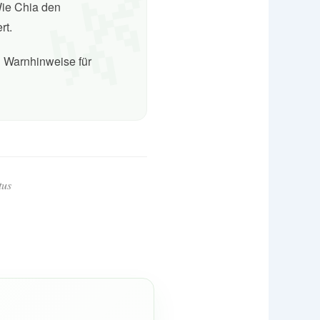
🌿
ie Chia den
rt.
 Warnhinweise für
tus