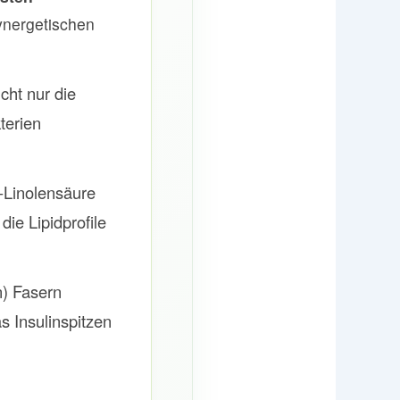
synergetischen
cht nur die
terien
-Linolensäure
e Lipidprofile
n) Fasern
 Insulinspitzen