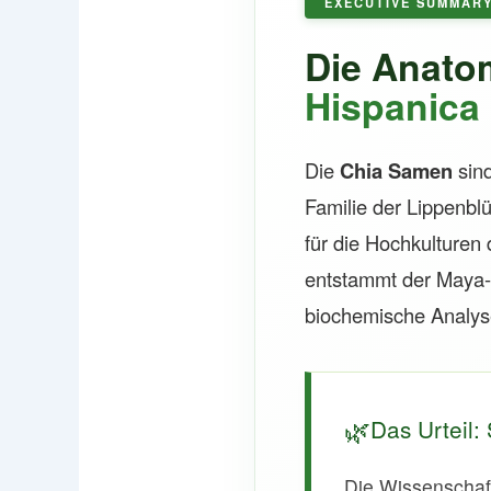
EXECUTIVE SUMMAR
Die Anato
Hispanica
Die
Chia Samen
sind
Familie der Lippenblü
für die Hochkulturen
entstammt der Maya-
biochemische Analyse
🌿
Das Urteil
Die Wissenschaft