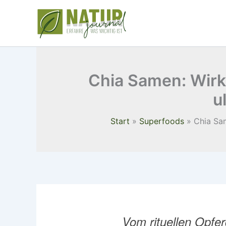
Zum
Inhalt
springen
Chia Samen: Wirk
u
Start
Superfoods
Chia Sam
Vom rituellen Opfe