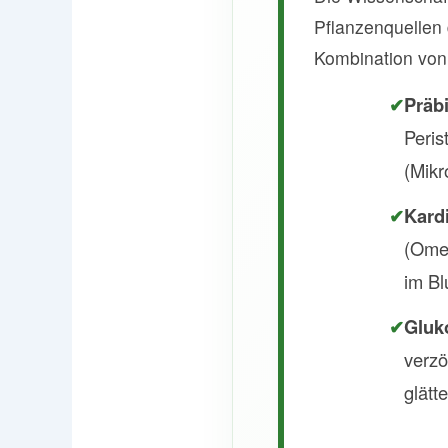
Pflanzenquellen 
Kombination von
✔
Präbi
Peris
(Mikr
✔
Kard
(Omeg
im Bl
✔
Gluk
verzö
glätt