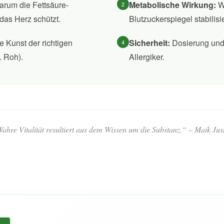
rum die Fettsäure-
Metabolische Wirkung:
W
2
as Herz schützt.
Blutzuckerspiegel stabilisie
e Kunst der richtigen
Sicherheit:
Dosierung und
4
. Roh).
Allergiker.
ahre Vitalität resultiert aus dem Wissen um die Substanz.“ – Maik Jus