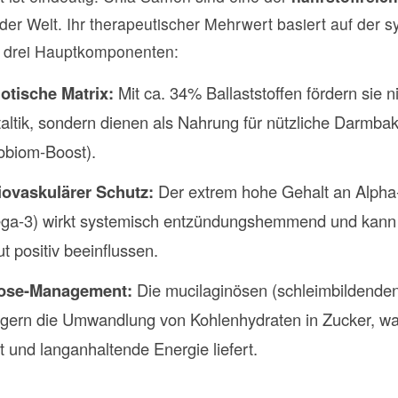
der Welt. Ihr therapeutischer Mehrwert basiert auf der 
 drei Hauptkomponenten:
otische Matrix:
Mit ca. 34% Ballaststoffen fördern sie ni
taltik, sondern dienen als Nahrung für nützliche Darmbak
obiom-Boost).
iovaskulärer Schutz:
Der extrem hohe Gehalt an Alpha
a-3) wirkt systemisch entzündungshemmend und kann di
ut positiv beeinflussen.
ose-Management:
Die mucilaginösen (schleimbildende
gern die Umwandlung von Kohlenhydraten in Zucker, was
et und langanhaltende Energie liefert.