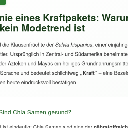
Y
mie eines Kraftpakets: War
kein Modetrend ist
 die Klausenfrüchte der
Salvia hispanica
, einer einjähri
tler. Ursprünglich in Zentral- und Südamerika beheimatet,
 der Azteken und Mayas ein heiliges Grundnahrungsmittel
Sprache und bedeutet schlichtweg
„Kraft“
– eine Bezei
n heute eindrucksvoll bestätigen.
: Sind Chia Samen gesund?
 ist eindeutig: Chia Samen sind eine der
nährstoffreic