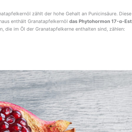
tapfelkernöl zählt der hohe Gehalt an Punicinsäure. Dies
naus enthält Granatapfelkernöl
das Phytohormon 17-α-Est
 die im Öl der Granatapfelkerne enthalten sind, zählen: