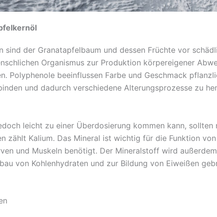
pfelkernöl
n sind der Granatapfelbaum und dessen Früchte vor schädl
schlichen Organismus zur Produktion körpereigener Abweh
en. Polyphenole beeinflussen Farbe und Geschmack pflanzli
zu binden und dadurch verschiedene Alterungsprozesse zu 
 jedoch leicht zu einer Überdosierung kommen kann, sollt
n zählt Kalium. Das Mineral ist wichtig für die Funktion vo
rven und Muskeln benötigt. Der Mineralstoff wird außerdem 
Abbau von Kohlenhydraten und zur Bildung von Eiweißen geb
en