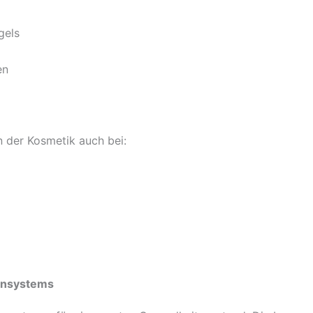
gels
en
n der Kosmetik auch bei:
unsystems