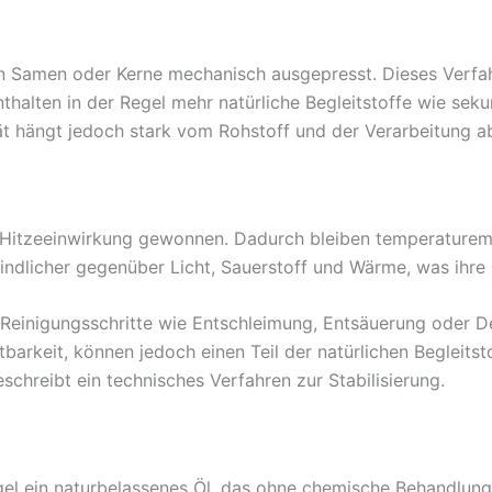
n Samen oder Kerne mechanisch ausgepresst. Dieses Verf
halten in der Regel mehr natürliche Begleitstoffe wie sek
 hängt jedoch stark vom Rohstoff und der Verarbeitung a
Hitzeeinwirkung gewonnen. Dadurch bleiben temperaturemp
pfindlicher gegenüber Licht, Sauerstoff und Wärme, was ihre
 Reinigungsschritte wie Entschleimung, Entsäuerung oder D
rkeit, können jedoch einen Teil der natürlichen Begleitsto
schreibt ein technisches Verfahren zur Stabilisierung.
egel ein naturbelassenes Öl, das ohne chemische Behandlung 