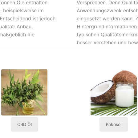
können Öle enthalten.
Versprechen. Denn Quali
e, beispielsweise im
Anwendungszweck entschei
 Entscheidend ist jedoch
eingesetzt werden kann. Zu
ualität: Anbau,
Hintergrundinformationen 
 maßgeblich die
typischen Qualitätsmerkma
besser verstehen und bew
CBD Öl
Kokosöl