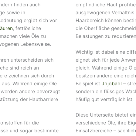
ndern finden auch
empfindliche Haut profiti
ge sowie in
ausgewogenen Verhältnis e
edeutung ergibt sich vor
Haarbereich können besti
säuren
, fettlösliche
die Oberfläche geschmeid
machen viele Öle zu
Belastungen zu reduzieren
gewogenen Lebensweise.
Wichtig ist dabei eine dif
ren unterscheiden sich
eignet sich für jede Anwe
che sind reich an
gleich. Während einige Öle
ere zeichnen sich durch
besitzen andere eine reich
r aus. Während einige Öle
Beispiel ist
Jojobaöl
– str
n, werden andere bevorzugt
sondern ein flüssiges Wach
tützung der Hautbarriere
häufig gut verträglich ist.
Diese Unterseite bietet ei
Rohstoffen für die
verschiedene Öle, ihre Ei
üsse und sogar bestimmte
Einsatzbereiche – sachli