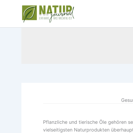
Zum
Inhalt
springen
Gesun
Pflanzliche und tierische Öle gehören s
vielseitigsten Naturprodukten überhaupt