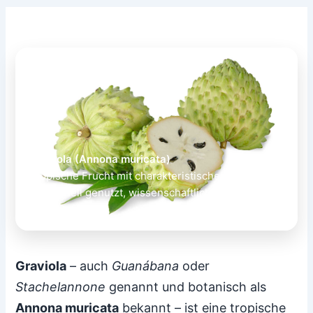
Graviola (Annona muricata)
Tropische Frucht mit charakteristischen Blättern –
traditionell genutzt, wissenschaftlich differenziert
bewertet.
Graviola
– auch
Guanábana
oder
Stachelannone
genannt und botanisch als
Annona muricata
bekannt – ist eine tropische