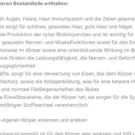
ren Bestandteile enthalten:
hält Augen, Haare, Haut Immunsystem und die Zellen gesund
ls sorgt für schönes, gesundes Haar, gute Haut und Nägel
nde Produktion der roten Blutkörperchen und ist wichtig für
 gesunden Nerven- und Muskelfunktionen sowie für den En
rozesse im Körper sowie eine unterstützende Wirkung im B
mine fördern die Leistungsfähigkeit, die Nerven- und Gehir
usgeglichenheit
fte, sorgt für eine Verwertung von Eisen, das dem Körper ü
llschutz, sowie die Kollagenbildung, was für eine bessere H
e und normale Fließeigenschaften des Blutes
te Eiweißbausteine, die der Körper hat; sie sorgen für die
nsfähigen Stoffwechsel verantwortlich
 eigenen Körper erkennen und erleben
Schwarzkümmelöl ist für den Körper sehr wirksam und hilft