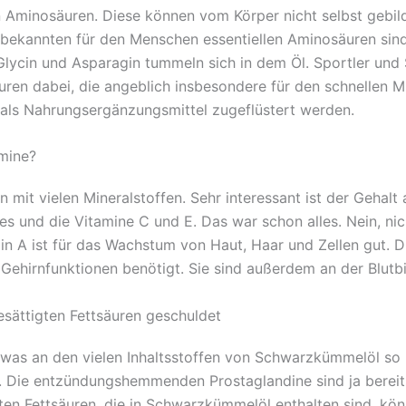
n Aminosäuren. Diese können vom Körper nicht selbst gebil
bekannten für den Menschen essentiellen Aminosäuren sind
n, Glycin und Asparagin tummeln sich in dem Öl. Sportler und 
säuren dabei, die angeblich insbesondere für den schnellen
als Nahrungsergänzungsmittel zugeflüstert werden.
mine?
 mit vielen Mineralstoffen. Sehr interessant ist der Gehalt 
und die Vitamine C und E. Das war schon alles. Nein, nicht
in A ist für das Wachstum von Haut, Haar und Zellen gut.
ehirnfunktionen benötigt. Sie sind außerdem an der Blutbi
esättigten Fettsäuren geschuldet
was an den vielen Inhaltsstoffen von Schwarzkümmelöl so be
n. Die entzündungshemmenden Prostaglandine sind ja bereits
ten Fettsäuren, die in Schwarzkümmelöl enthalten sind, kön