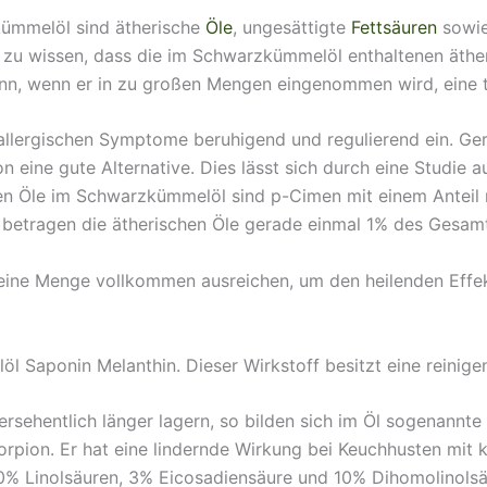
kümmelöl sind ätherische
Öle
, ungesättigte
Fettsäuren
sowie
 ist zu wissen, dass die im Schwarzkümmelöl enthaltenen äth
nn, wenn er in zu großen Mengen eingenommen wird, eine t
e allergischen Symptome beruhigend und regulierend ein. 
on eine gute Alternative. Dies lässt sich durch eine Studie
chen Öle im Schwarzkümmelöl sind p-Cimen mit einem Anteil
i betragen die ätherischen Öle gerade einmal 1% des Gesa
 kleine Menge vollkommen ausreichen, um den heilenden Ef
l Saponin Melanthin. Dieser Wirkstoff besitzt eine reinig
rsehentlich länger lagern, so bilden sich im Öl sogenannte
orpion. Er hat eine lindernde Wirkung bei Keuchhusten mit 
60% Linolsäuren, 3% Eicosadiensäure und 10% Dihomolinolsä