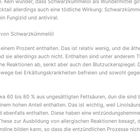
e. Kein wunder, dass Schwarzkümmelöl als Wundermittel gilt,
cktail allerdings auch eine tödliche Wirkung: Schwarzkümm
in Fungizid und antiviral.
fe von Schwarzkümmelöl
 einem Prozent enthalten. Das ist relativ wenig, und die äth
 sie allerdings auch nicht. Enthalten sind unter anderem 
 Reaktionen ab, senkt aber auch den Blutzuckerspiegel. Die
emwege bei Erkältungskrankheiten befreien und sowohl gege
wa 60 bis 80 % aus ungesättigten Fettsäuren, dun die sin
einem hohen Anteil enthalten. Das ist wichtig, weil Linolsä
d ebenfalls enthalten. Diese haben eine entzündungshemmen
 These zur Ausbildung von allergischen Reaktionen besagt, 
ndine bilden kann, so dass die entzündlichen Prozesse nicht